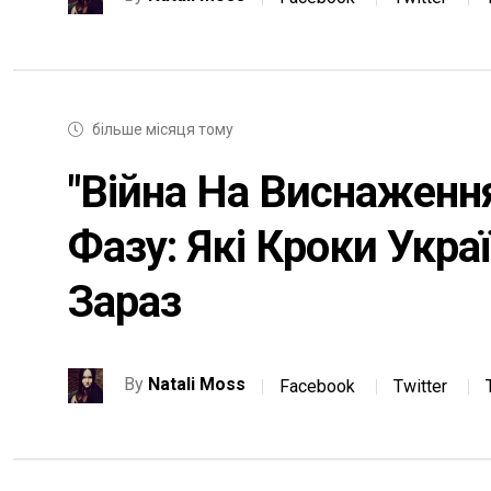
більше місяця тому
"Війна На Виснаженн
Фазу: Які Кроки Укр
Зараз
By
Natali Moss
Facebook
Twitter