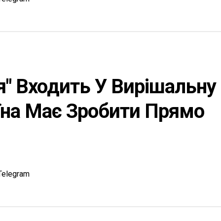
я" Входить У Вирішальну
аїна Має Зробити Прямо
Telegram