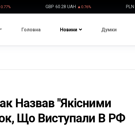
GBP
60.28 UAH
PLN
0.77%
▲0.76%
Головна
Новини
Думки
мак Назвав "якісними
ок, Що Виступали В РФ