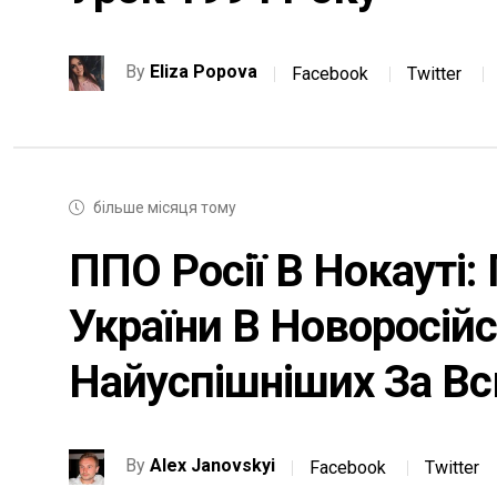
By
Eliza Popova
Facebook
Twitter
більше місяця тому
ППО Росії В Нокауті:
України В Новоросійс
Найуспішніших За Вс
By
Alex Janovskyi
Facebook
Twitter