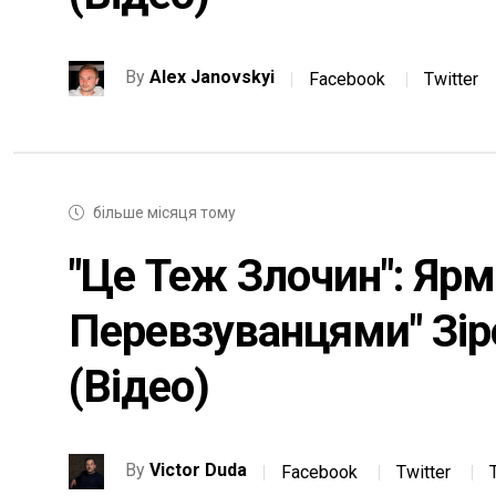
By
Alex Janovskyi
Facebook
Twitter
більше місяця тому
"Це Теж Злочин": Яр
Перевзуванцями" Зір
(відео)
By
Victor Duda
Facebook
Twitter