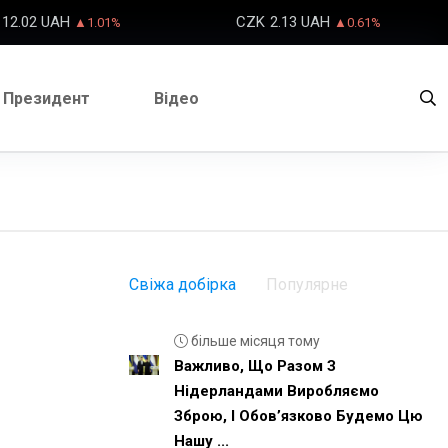
12.02 UAH
CZK
2.13 UAH
▲1.01%
▲0.61%
Президент
Відео
Свіжа добірка
Популярне
більше місяця тому
Важливо, Що Разом З
Нідерландами Виробляємо
Зброю, І Обовʼязково Будемо Цю
Нашу ...