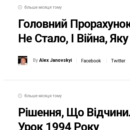
більше місяця тому
Головний Прорахунок
Не Стало, І Війна, Як
By
Alex Janovskyi
Facebook
Twitter
більше місяця тому
Рішення, Що Відчинил
Урок 1994 Року