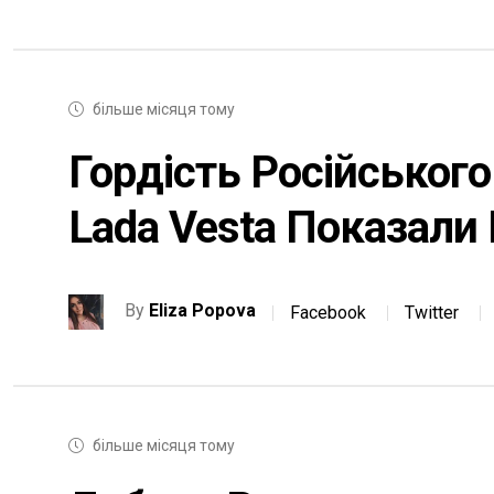
більше місяця тому
Гордість Російськог
Lada Vesta Показали
By
Eliza Popova
Facebook
Twitter
більше місяця тому