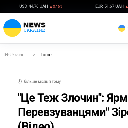
USD
44.76 UAH
EUR
51.67 UAH
▲0.16%
▲
IN-Ukraine
Інше
більше місяця тому
"Це Теж Злочин": Яр
Перевзуванцями" Зір
(відео)