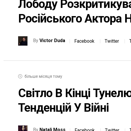
Лободу Розкритикува
Російського Актора Н
By
Victor Duda
Facebook
Twitter
більше місяця тому
Світло В Кінці Тунел
Тенденцій У Війні
By
Natali Moss
Facebook
Twitter