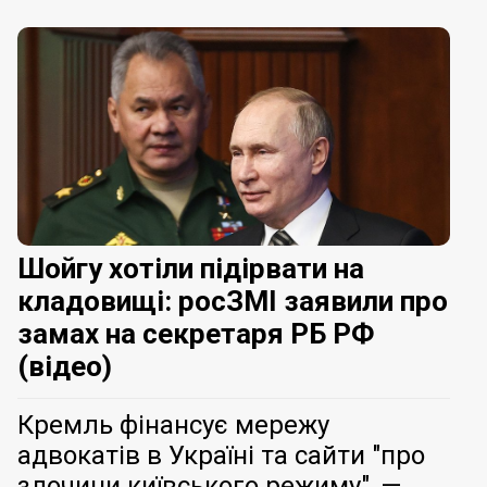
Шойгу хотіли підірвати на
кладовищі: росЗМІ заявили про
замах на секретаря РБ РФ
(відео)
Кремль фінансує мережу
адвокатів в Україні та сайти "про
злочини київського режиму", —