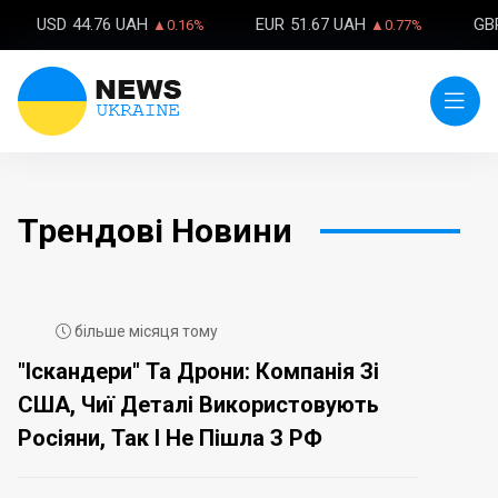
USD
44.76 UAH
EUR
51.67 UAH
GB
▲0.16%
▲0.77%
Трендові Новини
більше місяця тому
"Іскандери" Та Дрони: Компанія Зі
США, Чиї Деталі Використовують
Росіяни, Так І Не Пішла З РФ