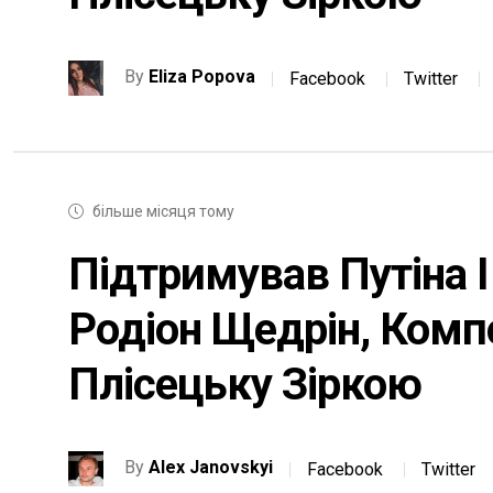
By
Eliza Popova
Facebook
Twitter
більше місяця тому
Підтримував Путіна 
Родіон Щедрін, Комп
Плісецьку Зіркою
By
Alex Janovskyi
Facebook
Twitter