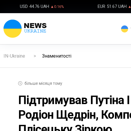
USD
44.76 UAH
EUR
51.67 UAH
▲0.16%
▲
IN-Ukraine
Знаменитості
більше місяця тому
Підтримував Путіна 
Родіон Щедрін, Комп
Плісецьку Зіркою