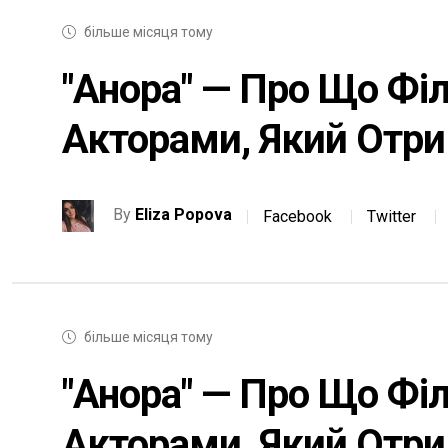
більше місяця тому
"Анора" — Про Що Фі
Акторами, Який Отри
By
Eliza Popova
Facebook
Twitter
більше місяця тому
"Анора" — Про Що Фі
Акторами, Який Отри