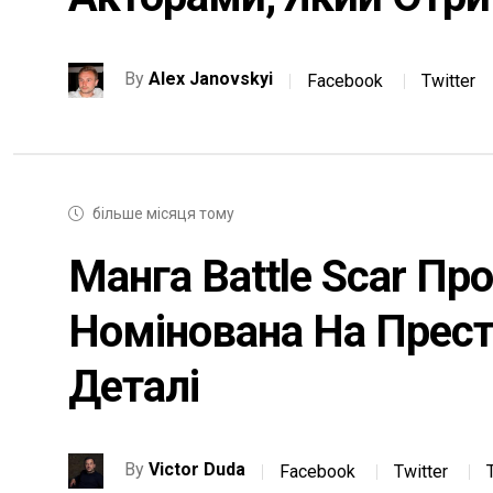
By
Alex Janovskyi
Facebook
Twitter
більше місяця тому
Манга Battle Scar Про
Номінована На Прес
Деталі
By
Victor Duda
Facebook
Twitter