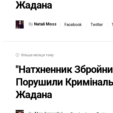
Жадана
By
Natali Moss
Facebook
Twitter
більше місяця тому
"Натхненник Збройни
Порушили Кримінальн
Жадана