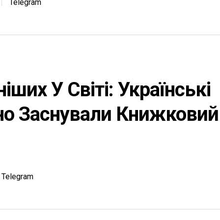
Telegram
іших У Світі: Українські
мно Заснували Книжковий
Telegram