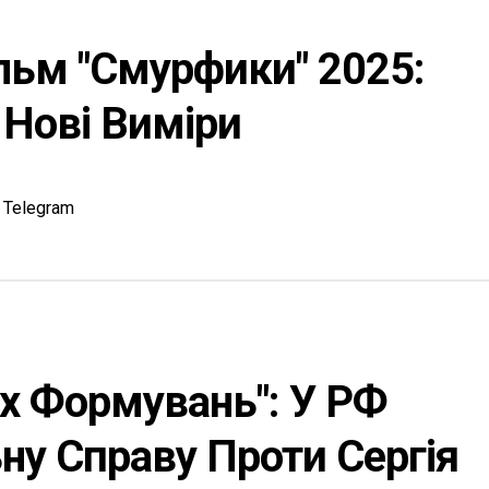
льм "Смурфики" 2025:
 Нові Виміри
Telegram
х Формувань": У РФ
у Справу Проти Сергія