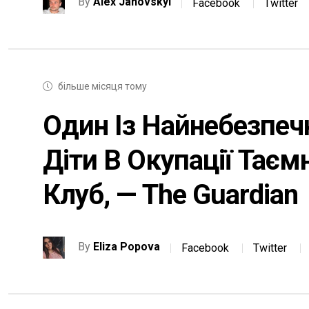
By
Alex Janovskyi
Facebook
Twitter
більше місяця тому
Один Із Найнебезпечн
Діти В Окупації Тає
Клуб, — The Guardian
By
Eliza Popova
Facebook
Twitter