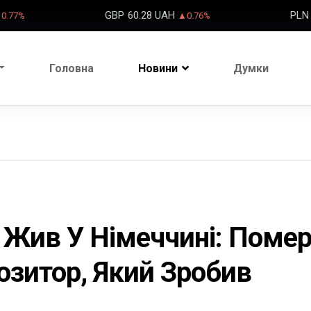
GBP
60.28 UAH
PLN
0.77%
▲0.76%
Головна
Новини
Думки
І Жив У Німеччині: Поме
озитор, Який Зробив