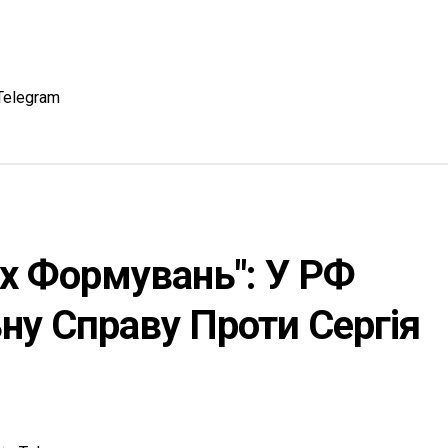
Telegram
х Формувань": У РФ
у Справу Проти Сергія