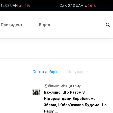
12.02 UAH
CZK
2.13 UAH
▲1.01%
▲0.61%
Президент
Відео
Свіжа добірка
Популярне
р
більше місяця тому
Важливо, Що Разом З
Нідерландами Виробляємо
Зброю, І Обовʼязково Будемо Цю
Нашу ...