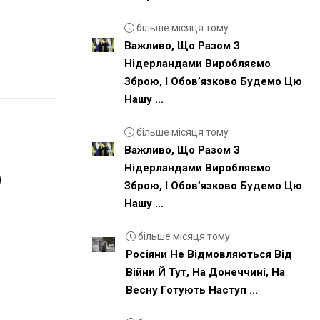
більше місяця тому
Важливо, Що Разом З
Нідерландами Виробляємо
Зброю, І Обовʼязково Будемо Цю
Нашу ...
більше місяця тому
Важливо, Що Разом З
р
Нідерландами Виробляємо
Зброю, І Обовʼязково Будемо Цю
Нашу ...
більше місяця тому
Росіяни Не Відмовляються Від
Війни Й Тут, На Донеччині, На
Весну Готують Наступ ...