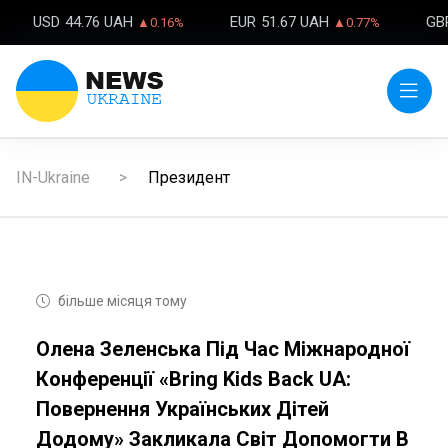
USD
44.76 UAH
EUR
51.67 UAH
GB
▲0.16%
▲0.77%
IN-Ukraine
Президент
більше місяця тому
Олена Зеленська Під Час Міжнародної
Конференції «Bring Kids Back UA:
Повернення Українських Дітей
Додому» Закликала Світ Допомогти В