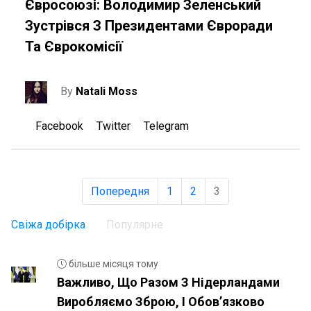
Євросоюзі: Володимир Зеленський
Зустрівся З Президентами Євроради
Та Єврокомісії
By
Natali Moss
Facebook
Twitter
Telegram
Попередня
1
2
3
Свіжа добірка
Популярне
більше місяця тому
Важливо, Що Разом З Нідерландами
Виробляємо Зброю, І Обовʼязково