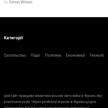
By
Simon Wilson
Категорії
Суспільство
Події
Політика
Економіка
Технологі
Цей сайт правдиво висвітлює всьому світу війну в Україні, яку
розпочала росія. Через російську агресію в Україні щодня
страждають багато цивільних громадян, знищується