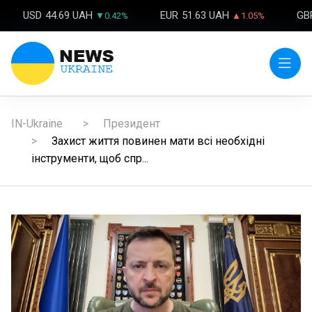
USD
44.69 UAH
EUR
51.63 UAH
GB
▼0.42%
▲1.05%
IN-Ukraine
Президент
Захист життя повинен мати всі необхідні
інструменти, щоб спр...