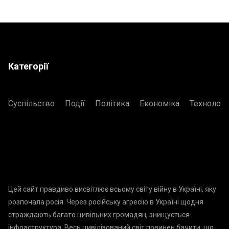
Категорії
Суспільство
Події
Політика
Економіка
Технологі
Цей сайт правдиво висвітлює всьому світу війну в Україні, яку
розпочала росія. Через російську агресію в Україні щодня
страждають багато цивільних громадян, знищується
інфраструктура. Весь цивілізований світ повинен бачити, що