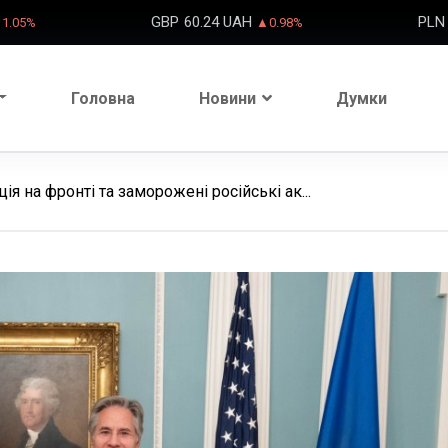
GBP
60.24 UAH
PLN
1.05%
▲0.98%
Головна
Новини
Думки
ія на фронті та заморожені російські ак...