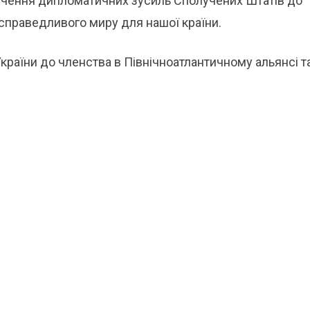
лучення дипломатичних зусиль Сполучених Штатів до
справедливого миру для нашої країни.
України до членства в Північноатлантичному альянсі т