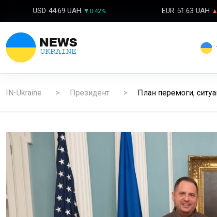
USD
44.69 UAH
EUR
51.63 UAH
▼0.42%
▲
IN-Ukraine
Президент
План перемоги, ситуац