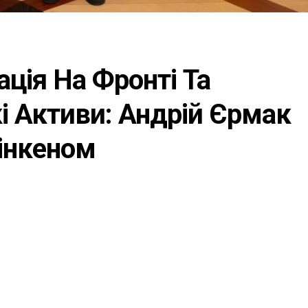
ція На Фронті Та
і Активи: Андрій Єрмак
лінкеном