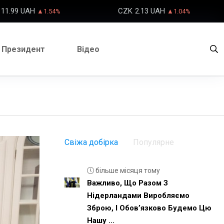
11.99 UAH
CZK
2.13 UAH
▲1.54%
▲1.04%
Президент
Відео
Свіжа добірка
Популярне
більше місяця тому
Важливо, Що Разом З
Нідерландами Виробляємо
Зброю, І Обовʼязково Будемо Цю
Нашу ...