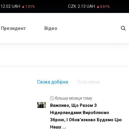
12.02 UAH
CZK
2.13 UAH
▲1.01%
▲0.61%
Президент
Відео
Свіжа добірка
Популярне
більше місяця тому
Важливо, Що Разом З
Нідерландами Виробляємо
Зброю, І Обовʼязково Будемо Цю
Нашу ...