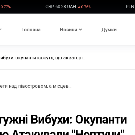
GBP
60.28 UAH
PLN
0.77%
▲0.76%
Головна
Новини
Думки
бухи: окупанти кажуть, що акваторі...
ужні Вибухи: Окупанти
ю Атакували "Нептуни"