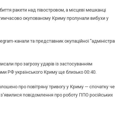
иття ракети над півостровом, а місцеві мешканці
 у тимчасово окупованому Криму пролунали вибухи у
egram-канали та представник окупаційної "адміністрац
писали про загрозу ударів із застосуванням
ками РФ українського Криму ще близько 00:40.
голошено про повітряну тривогу у Криму — спочатку ч
ож з'явилися повідомлення про роботу ППО російських