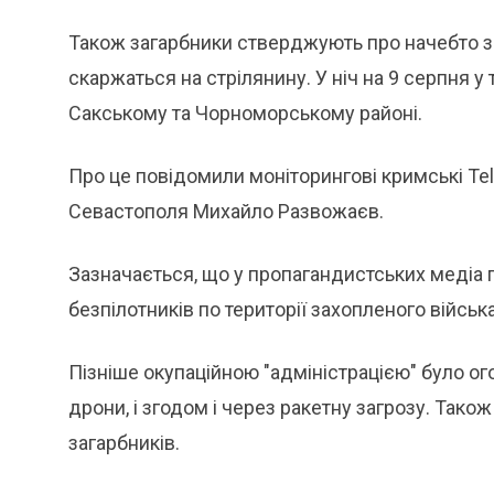
Також загарбники стверджують про начебто зб
скаржаться на стрілянину. У ніч на 9 серпня
Сакському та Чорноморському районі.
Про це повідомили моніторингові кримські Tel
Севастополя Михайло Развожаєв.
Зазначається, що у пропагандистських медіа 
безпілотників по території захопленого війсь
Пізніше окупаційною "адміністрацією" було о
дрони, і згодом і через ракетну загрозу. Так
загарбників.