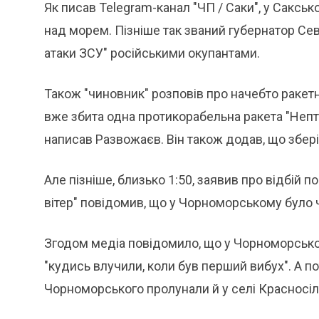
Як писав Telegram-канал "ЧП / Саки", у Саксь
над морем. Пізніше так званий губернатор Се
атаки ЗСУ" російськими окупантами.
Також "чиновник" розповів про начебто ракет
вже збита одна протикорабельна ракета "Непту
написав Развожаєв. Він також додав, що збері
Але пізніше, близько 1:50, заявив про відбій 
вітер" повідомив, що у Чорноморському було ч
Згодом медіа повідомило, що у Чорноморськом
"кудись влучили, коли був перший вибух". А п
Чорноморського пролунали й у селі Красносіль