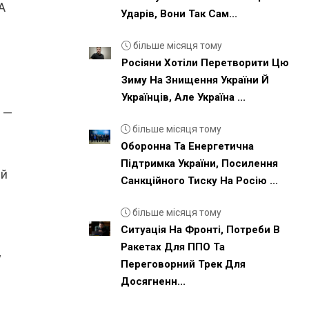
А
Ударів, Вони Так Сам...
більше місяця тому
Росіяни Хотіли Перетворити Цю
Зиму На Знищення України Й
Українців, Але Україна ...
, —
більше місяця тому
Оборонна Та Енергетична
Підтримка України, Посилення
ий
Санкційного Тиску На Росію ...
більше місяця тому
Ситуація На Фронті, Потреби В
Ракетах Для ППО Та
у
Переговорний Трек Для
Досягненн...