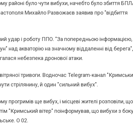
кому районі було чути вибухи, начебто було збиття БПЛ
вастополя Михайло Развожаєв заявив про "відбиття
ний удар і роботу ППО. "За попередньою інформацією,
н" над акваторію на значному віддаленні від берега"
галася небезпека дронової атаки.
повітряної тривоги. Водночас Telegram-канал "Кримськ
ути стрілянину, й один "сильний вибух".
у прогримів ще вибух, і місцеві жителі розповіли, що
отім "Кримський вітер" поінформував, що вибухи з бок
ське. О 02.