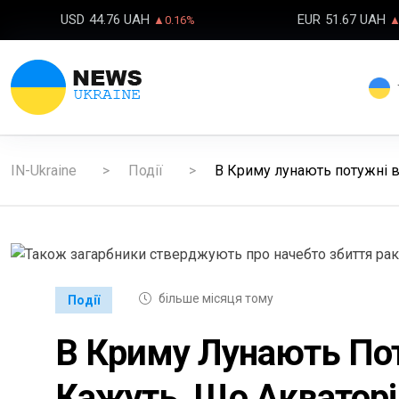
USD
44.76 UAH
EUR
51.67 UAH
▲0.16%
▲
IN-Ukraine
Події
В Криму лунають потужні ви
більше місяця тому
Події
В Криму Лунають Пот
Кажуть, Що Акваторі