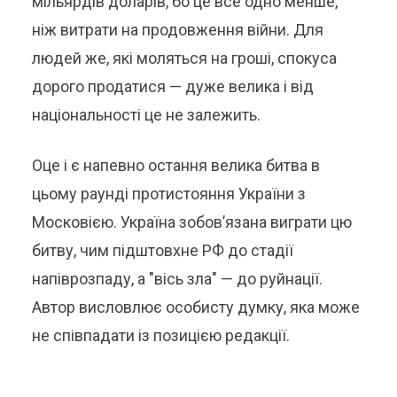
мільярдів доларів, бо це все одно менше,
ніж витрати на продовження війни. Для
людей же, які моляться на гроші, спокуса
дорого продатися — дуже велика і від
національності це не залежить.
Оце і є напевно остання велика битва в
цьому раунді протистояння України з
Московією. Україна зобов’язана виграти цю
битву, чим підштовхне РФ до стадії
напіврозпаду, а "вісь зла" — до руйнації.
Автор висловлює особисту думку, яка може
не співпадати із позицією редакції.