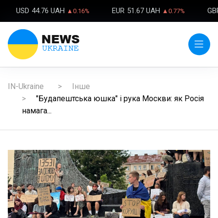
USD
44.76 UAH
EUR
51.67 UAH
GB
▲0.16%
▲0.77%
IN-Ukraine
Інше
"Будапештська юшка" і рука Москви: як Росія
намага...