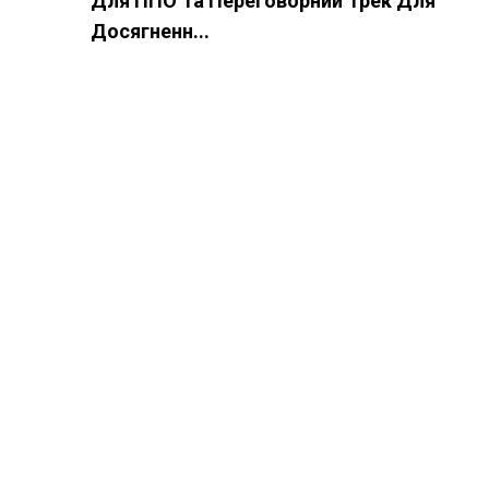
Для ППО Та Переговорний Трек Для
Досягненн...