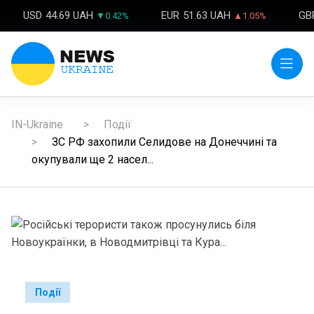
USD
44.69 UAH
EUR
51.63 UAH
GB
▼0.42%
▲1.05%
IN-Ukraine
Події
ЗС РФ захопили Селидове на Донеччині та
окупували ще 2 насел...
Події