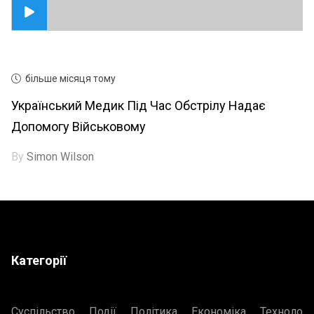
більше місяця тому
Український Медик Під Час Обстрілу Надає
Допомогу Військовому
By
Simon Wilson
Категорії
Суспільство
Події
Політика
Економіка
Технологі