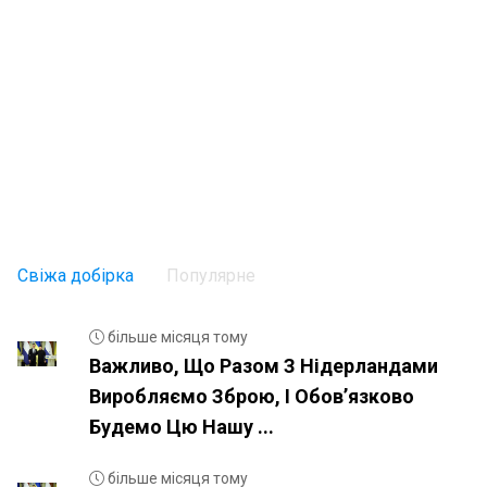
Свіжа добірка
Популярне
більше місяця тому
Важливо, Що Разом З Нідерландами
Виробляємо Зброю, І Обовʼязково
Будемо Цю Нашу ...
більше місяця тому