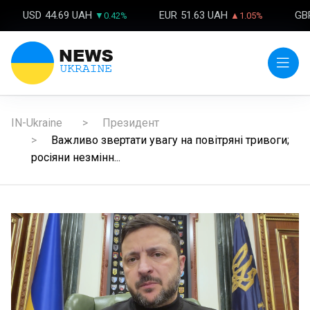
USD
44.69 UAH
EUR
51.63 UAH
GB
▼0.42%
▲1.05%
IN-Ukraine
Президент
Важливо звертати увагу на повітряні тривоги;
росіяни незмінн...