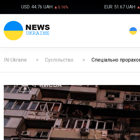
USD
44.76 UAH
EUR
51.67 UAH
▲0.16%
▲
IN-Ukraine
Суспільство
Спеціально прорахов