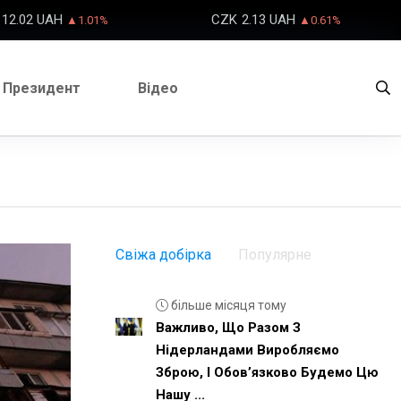
12.02 UAH
CZK
2.13 UAH
▲1.01%
▲0.61%
Президент
Відео
Свіжа добірка
Популярне
більше місяця тому
Важливо, Що Разом З
Нідерландами Виробляємо
Зброю, І Обовʼязково Будемо Цю
Нашу ...