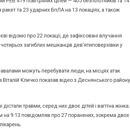
 РЕБ 419 повітряних цілей — 405 безпілотників та 14
 ракет та 23 ударних БпЛА на 13 локаціях, а також
ві відомо про 22 локації, де зафіксовані влучання
о чотирьох загиблих мешканців дев'ятиповерхівки у
 завалами можуть перебувати люди, на місцях атак
 Віталій Кличко показав відео з Деснянського району
дістали травми, серед них двоє дітей і вагітна жінка.
 на 9:13 повідомляв про 27 поранених, зокрема двох
 лікарень.