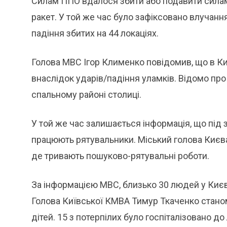
Силам ППО вдалося збити або подавити силами
ракет. У той же час було зафіксовано влучання
падіння збитих на 44 локаціях.
Голова МВС Ігор Клименко повідомив, що в Киє
внаслідок ударів/падіння уламків. Відомо пр
спальному районі столиці.
У той же час залишається інформація, що під
працюють рятувальники. Міський голова Києва
де тривають пошуково-рятувальні роботи.
За інформацією МВС, близько 30 людей у Києві 
Голова Київської КМВА Тимур Ткаченко станом
дітей. 15 з потерпілих було госпіталізовано до