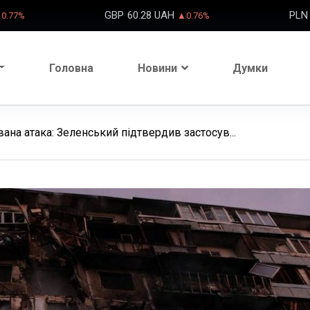
GBP
60.28 UAH
PLN
0.77%
▲0.76%
Головна
Новини
Думки
ана атака: Зеленський підтвердив застосув...