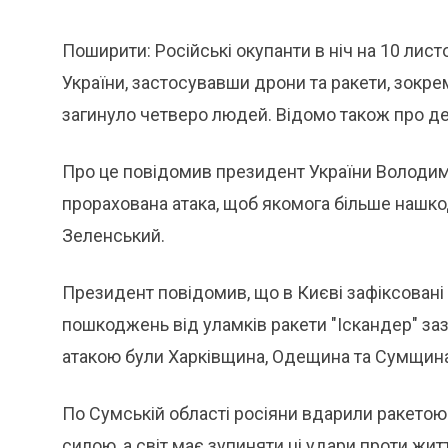
Поширити: Російські окупанти в ніч на 10 лис
України, застосувавши дрони та ракети, зокре
загинуло четверо людей. Відомо також про д
Про це повідомив президент України Володим
прорахована атака, щоб якомога більше нашкод
Зеленський.
Президент повідомив, що в Києві зафіксовані
пошкоджень від уламків ракети "Іскандер" за
атакою були Харківщина, Одещина та Сумщина
По Сумській області росіяни вдарили ракетою 
силою, а світ має зупиняти ці удари проти жи