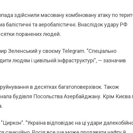
топада здійснили масовану комбіновану атаку по терит
ма балістичні та аеробалістичні. Внаслідок удару РФ
есятки поранених людей.
ир Зеленський у своєму Telegram. "Спеціально
ити людям і цивільній інфраструктурі", — зазначив
 руйнування в десятках багатоповерхівок. Також
знала будівля Посольства Азербайджану. Крім Києва 
.
"Циркон". "Україна відповідає на ці удари далекобій
ття санкційно. Росія все ще може продавати нафту й