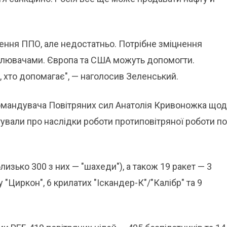
ення ППО, але недостатньо. Потрібне зміцнення
лювачами. Європа та США можуть допомогти.
, хто допомагає", — наголосив Зеленський.
командувача Повітряних сил Анатолія Кривоножка що
ітували про наслідки роботи протиповітряної роботи по
лизько 300 з них — "шахеди"), а також 19 ракет — 3
"Циркон", 6 крилатих "Іскандер-К"/"Калібр" та 9