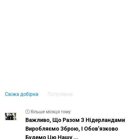
Свіжа добірка
Популярне
більше місяця тому
Важливо, Що Разом З Нідерландами
Виробляємо Зброю, І Обовʼязково
Будемо Цю Нашу ...