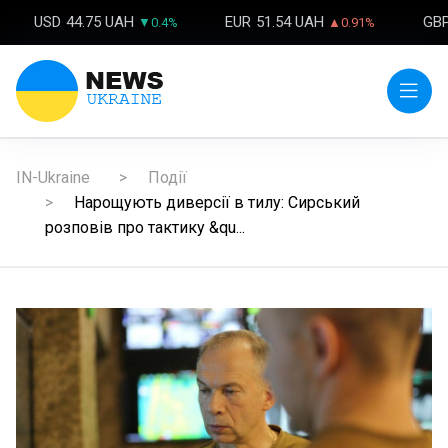
USD
44.75 UAH
EUR
51.54 UAH
GB
▼0.4%
▲0.91%
IN-Ukraine
Події
Нарощують диверсії в тилу: Сирський
розповів про тактику &qu...