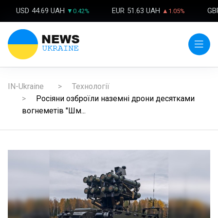
USD
44.69 UAH
EUR
51.63 UAH
GB
▼0.42%
▲1.05%
IN-Ukraine
Технології
Росіяни озброїли наземні дрони десятками
вогнеметів "Шм...