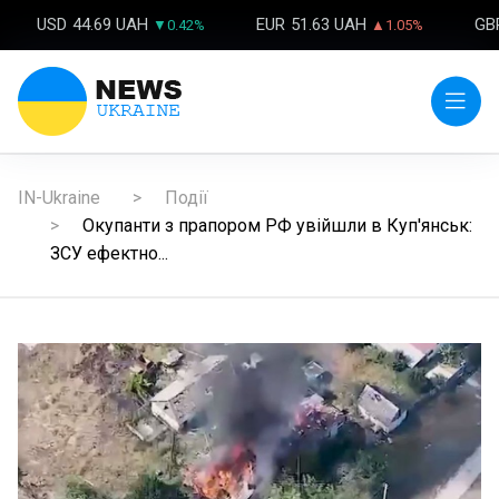
USD
44.69 UAH
EUR
51.63 UAH
GB
▼0.42%
▲1.05%
IN-Ukraine
Події
Окупанти з прапором РФ увійшли в Куп'янськ:
ЗСУ ефектно...