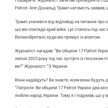
Поширити: Журналіст запитав президента США 
Patriot. Але Дональд Трамп натомість заявив, 
Трамп ухилився від відповіді на питання про о
що він покладе край війні. Це сталось під ча
Великобританії, куди він прямує із візитом.
Журналіст нагадав: "Ви обіцяли 17 Patriot Укр
липня 2025 року під час зустрічі із генсеком
ви?" Журналіст: "З України.
Вони надійдуть? Ви знаєте, коли вони будуть 
"Патріоти. Ви обіцяли 17 Patriot Україні два мі
люблю народ України. Тому я і подумав, що у в