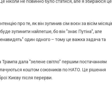
Це ніколи не повинно було статися, але я збираюся це
нцію про те, як він зупинив сім воєн за вісім місяці
 буде зупинити найлегше, бо він "знає Путіна", але
енавидять" один одного – тому це важка задача та
а Трампа дала "зелене світло" першим постачанням
оплачуються коштом союзників по НАТО. Це рішення
рої Києву після перерви.