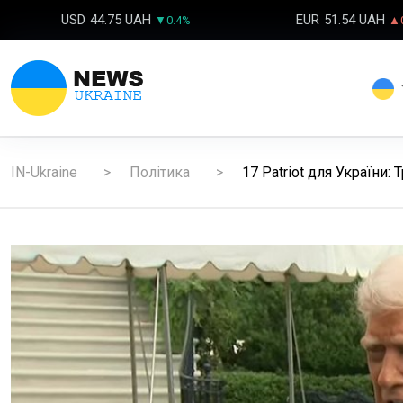
USD
44.75 UAH
EUR
51.54 UAH
▼0.4%
▲0
IN-Ukraine
Політика
17 Patriot для України: