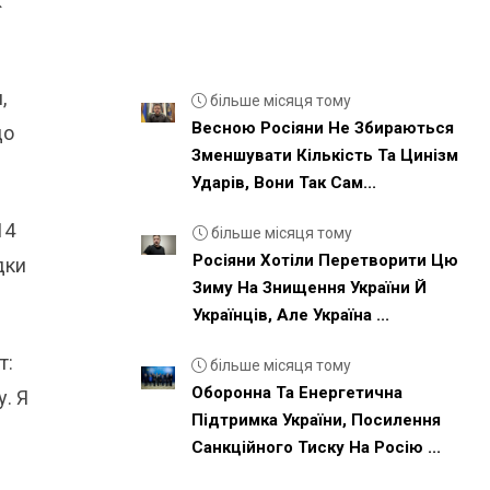
К
,
більше місяця тому
Весною Росіяни Не Збираються
до
Зменшувати Кількість Та Цинізм
Ударів, Вони Так Сам...
14
більше місяця тому
Росіяни Хотіли Перетворити Цю
дки
Зиму На Знищення України Й
Українців, Але Україна ...
т:
більше місяця тому
Оборонна Та Енергетична
у. Я
Підтримка України, Посилення
Санкційного Тиску На Росію ...