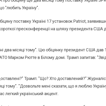
про обіцяну ще два місяці тому поставку Україні ЗР
що "любить Україну".
біцяну поставку Україні 17 установок Patriot, заявивши
с короткої пресконференції на шляху президента США 
аїні два місяці тому". Цю обіцянку президент США дав 
 НАТО Марком Рютте в Білому домі. Трамп запитав: "Зві
доставлені?" Трамп: "Що? Хто доставлений?" Журналіс
сяці тому". "Дозвольте мені сказати, що я люблю Україн
ас легкий український акцент.