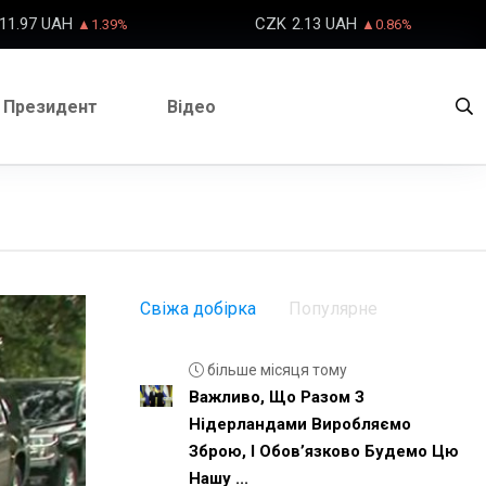
11.97 UAH
CZK
2.13 UAH
▲1.39%
▲0.86%
Президент
Відео
Свіжа добірка
Популярне
більше місяця тому
Важливо, Що Разом З
Нідерландами Виробляємо
Зброю, І Обовʼязково Будемо Цю
Нашу ...