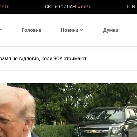
GBP
60.17 UAH
PLN
.91%
▲0.85%
Головна
Новини
Думки
 Трамп не відповів, коли ЗСУ отримают...