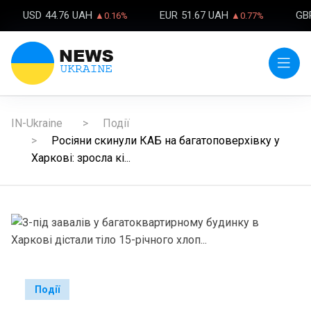
USD
44.76 UAH
EUR
51.67 UAH
GB
▲0.16%
▲0.77%
IN-Ukraine
Події
Росіяни скинули КАБ на багатоповерхівку у
Харкові: зросла кі...
Події