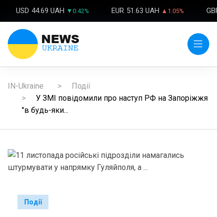
USD
44.69 UAH
EUR
51.63 UAH
GB
▼0.42%
▲1.05%
IN-Ukraine
Події
У ЗМІ повідомили про наступ РФ на Запоріжжя
"в будь-яки...
Події