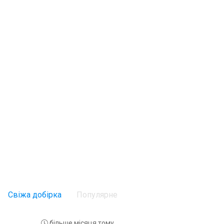
Свіжа добірка
Популярне
більше місяця тому