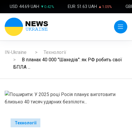
USD
44.69 UAH
EUR
51.63 UAH
GB
▼0.42%
▲1.05%
IN-Ukraine
Технології
В планах 40 000 "Шахедів": як РФ робить свої
БПЛА ...
Технології