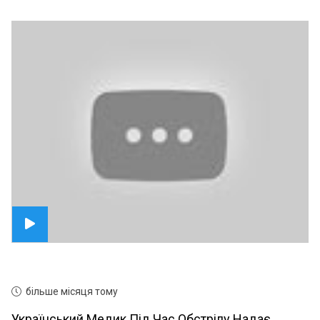
більше місяця тому
Український Медик Під Час Обстрілу Надає