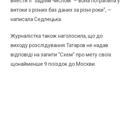
внести її "заднім числом" – вона потрапила у
витоки з різних баз даних за різні роки", —
написала Седлецька.
Журналістка також наголосила, що до
виходу розслідування Татаров не надав
відповіді на запити "Схем" про мету своїх
щонайменше 9 поїздок до Москви.