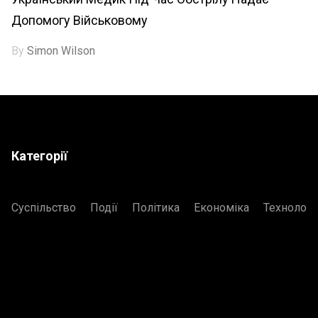
Допомогу Військовому
By
Simon Wilson
Категорії
Суспільство
Події
Політика
Економіка
Технологі