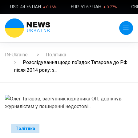
USD
44.76 UAH
EUR
51.67 UAH
GB
▲0.16%
▲0.77%
IN-Ukraine
Політика
Розслідування щодо поїздок Татарова до РФ
після 2014 року: з...
Політика